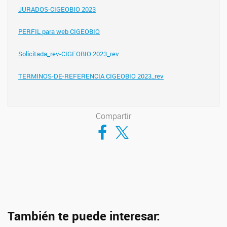
JURADOS-CIGEOBIO 2023
PERFIL para web CIGEOBIO
Solicitada_rev-CIGEOBIO 2023_rev
TERMINOS-DE-REFERENCIA CIGEOBIO 2023_rev
Compartir
Compartir en Facebook
Compartir en Twitter
También te puede interesar: