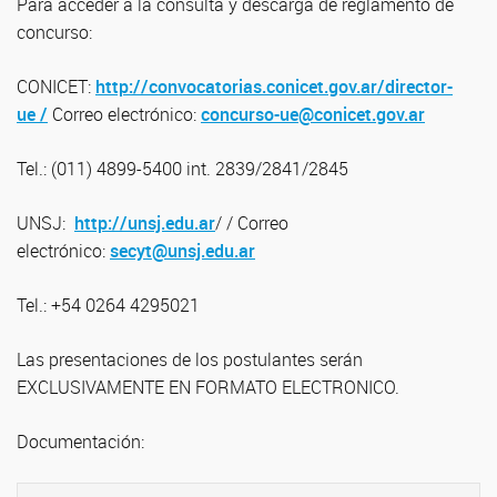
Para acceder a la consulta y descarga de reglamento de
concurso:
CONICET:
http://convocatorias.conicet.gov.ar/director-
ue /
Correo electrónico:
concurso-ue@conicet.gov.ar
Tel.: (011) 4899-5400 int. 2839/2841/2845
UNSJ:
http://unsj.edu.ar
/ / Correo
electrónico:
secyt@unsj.edu.ar
Tel.: +54 0264 4295021
Las presentaciones de los postulantes serán
EXCLUSIVAMENTE EN FORMATO ELECTRONICO.
Documentación: