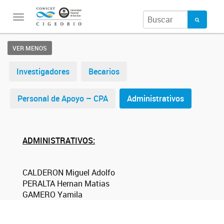
Toggle
navigation
VER MENOS
Investigadores
Becarios
Personal de Apoyo – CPA
Administrativos
ADMINISTRATIVOS:
CALDERON Miguel Adolfo
PERALTA Hernan Matias
GAMERO Yamila