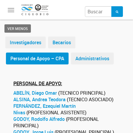
Toggle
navigation
VER MENOS
Investigadores
Becarios
Personal de Apoyo – CPA
Administrativos
PERSONAL DE APOYO:
ABELÍN, Diego Omar
(TECNICO PRINCIPAL)
ALSINA, Andrea Teodora
(TECNICO ASOCIADO)
FERNÁNDEZ, Ezequiel Martín
Nivas
(PROFESIONAL ASISTENTE)
GODOY, Rodolfo Alfredo
(PROFESIONAL
PRINCIPAL)
GODOY, Jorge Luis
(PROFESIONAL PRINCIPAL)