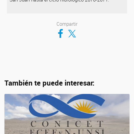
Compartir
Compartir en Facebook
Compartir en Twitter
También te puede interesar: