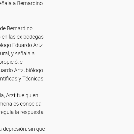
eñala a Bernardino
 de Bernardino
o en las ex bodegas
ólogo Eduardo Artz.
ral, y señala a
ropició, el
uardo Artz, biólogo
ntíficas y Técnicas
, Arzt fue quien
rmona es conocida
 regula la respuesta
a depresión, sin que