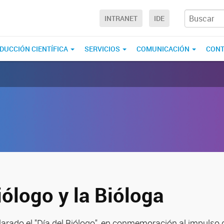
INTRANET
IDE
DUCCIÓN CIENTÍFICA
SERVICIOS
COMUNICACIÓN
CONT
iólogo y la Bióloga
clarado el "Día del Biólogo", en conmemoración al impulso