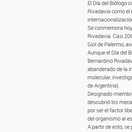
El Día del Biólogo
Rivadavia como el m
internacionalizació
Se conmemora hoy l
Rivadavia. Casi 200
Giol de Palermo, as
Aunque el Día del 
Bernardino Rivadavi
abanderado de la in
molecular, investig
de Argentina).
Designado miembro 
descubrió los meca
por ser el factor li
del organismo al es
A partir de esto, s