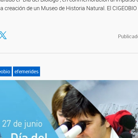
la creación de un Museo de Historia Natural. El CIGEOBIO 
tir en Facebook
ompartir en Twitter
Publicado
eobio
efemerides