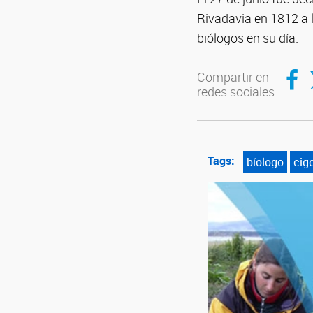
Rivadavia en 1812 a 
biólogos en su día.
Compar
C
Compartir en
redes sociales
Tags:
bíologo
cig