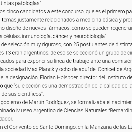
intas patologías”.
los cinco candidatos a este concurso, que es el primero pa
en temas justamente relacionados a medicina básica y pr
mo diseño de nuevos fármacos, cómo se pueden regenerar
s células, inmunología, cáncer y neurobiología”.
de selección muy riguroso, con 25 postulantes de distinta
s 13 eran argentinos, de eso se seleccionó un grupo de ci
cados para exponer su línea de trabajo ante una comisi
a sociedad Max Planck y ocho de aquí del Conicet de Arg
 la designación, Florian Holsboer, director del Instituto de
 que "su elección es una demostración de la calidad de la
 de sus científicos".
 gobierno de Martín Rodríguez, se formalizaba el nacimie
nado Museo Argentino de Ciencias Naturales “Bernardin
dador.
n el Convento de Santo Domingo, en la Manzana de las Lu