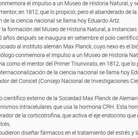
 conmemora el impulso a un Museo de Historia Natural, y s
entor, en 1812, que lo propició; pero el abanderado de la
n de la ciencia nacional se llama hoy Eduardo Artz.
a formación del Museo de Historia Natural, a instancias
 años después se inaugura en setiembre el polo científic
ociado al instituto alemán Max Planck, cuyo nexo es el bi
Biólogo conmemora el impulso a un Museo de Historia Natu
a como el mentor del Primer Triunvirato, en 1812, que lo p
ternacionalización de la ciencia nacional se llama hoy Ed
ador del Conicet (Consejo Nacional de Investigaciones Cie
científico externo de la Sociedad Max Planck de Alemania
nismos intracelulares que usa la hormona CRH. Esta ho
berador de la corticotrofina, que activa el eje endocrino que
trés.
e pudieron diseñar fármacos en el tratamiento del estrés y l