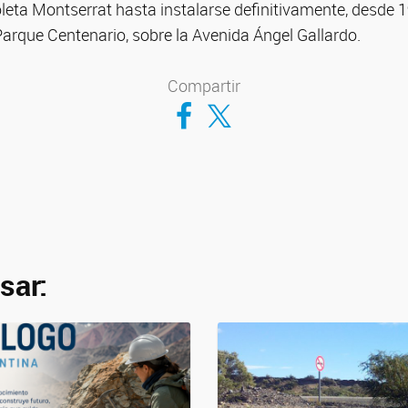
oleta Montserrat hasta instalarse definitivamente, desde 19
arque Centenario, sobre la Avenida Ángel Gallardo.
Compartir
Compartir en Facebook
Compartir en Twitter
sar: