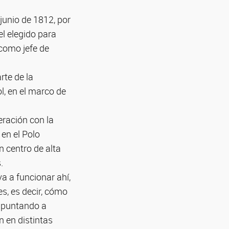
 junio de 1812, por
el elegido para
 como jefe de
rte de la
l, en el marco de
eración con la
 en el Polo
n centro de alta
.
a a funcionar ahí,
s, es decir, cómo
 apuntando a
 en distintas