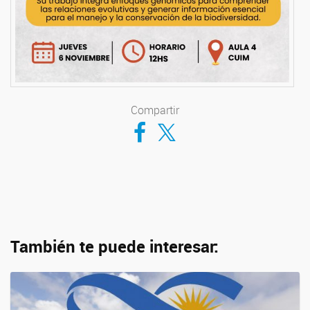
Compartir
Compartir en Facebook
Compartir en Twitter
También te puede interesar: