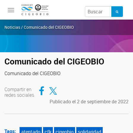
Toggle
navigation
Noticias / Comunicado del CIGEOBIO
Comunicado del CIGEOBIO
Comunicado del CIGEOBIO
Compartir en Facebook
Compartir en Twitter
Compartir en
redes sociales
Publicado el 2 de septiembre de 2022
Tags:
atentado
cfk
cigeobio
solidaridad