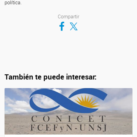
política.
Compartir
Compartir en Facebook
Compartir en Twitter
También te puede interesar: